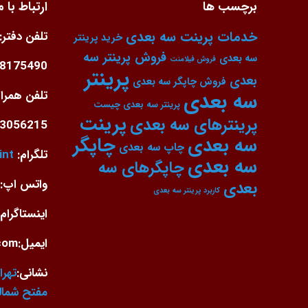
برچسب ها
ارتباط با م
خدمات پرینت سه بعدی
تلفن دفتر:
خرید پرینتر
فروش پرینتر سه
سه بعدی
فروش فیلامنت
88175490
پرینتر
بعدی
فروش چاپگر سه بعدی
سه بعدی
تلفن همراه
پرینتر سه بعدی چیست
پرینت
پرینترهای سه بعدی
3056215
سه بعدی
چاپگر
چاپ سه بعدی
تلگرام:
int
سه بعدی
چاپگرهای سه
واتس اپ: 9126091537
بعدی
کاربرد پرینتر سه بعدی
اینستاگرام:
ایمیل:info@arka3dprint.com
نشانی:
تهرا
مفتح شمالی-ک