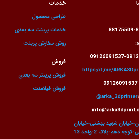
ا
خدمات
طراحی محصول
88175509-
خدمات پرینت سه بعدی
:
روش سفارش پرینت
09126091537-0912
فروش
https://t.me/ARKA3Dpr
فروش پرینتر سه بعدی
0
فروش فیلامنت
arka_3dprinter@
ن-خیابان شهید بهشتی-خیابان
وچه دهم-پلاک 2-واحد 13