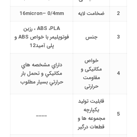
2
ضخامت لایه
16micron– 0/4mm
ABS ،PLA ، رزین
3
جنس
فوتوپلیمر با خواص ABS و
پلی آمید12
خواص
داراي مشخصه هاي
مکانیکی و
4
مکانيکي و تحمل بار
مقاومت
حرارتي بسيار مطلوب
حرارتی
قابليت توليد
يکپارچه
____
5
مجموعه ها و
قطعات درگير