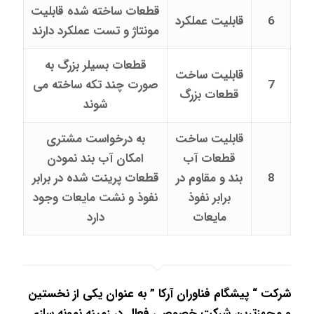
قطعات ساخته شده قابلیت
6
قابليت عملکرد
مونتاژ و تست عملکرد دارند
قطعات بسیلر بزرگ به
قابليت ساخت
7
صورت چند تکه ساخته می
قطعات بزرگ
شوند
قابلیت ساخت
به درخواست مشتری
قطعات آب
امکان آب بند نمودن
8
بند و مقاوم در
قطعات پرینت شده در برابر
برابر نفوذ
نفوذ و نشت مایعات وجود
مایعات
دارد
شرکت “ پیشگام فناوران آرکا ” به عنوان یکی از نخستین
و مجهزترین شرکت خصوصی فعال در زمینه نمونه سازی