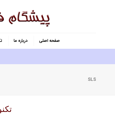
صفحه اصلی
درباره ما
ت
SLS
تکنولوژی  – SLS