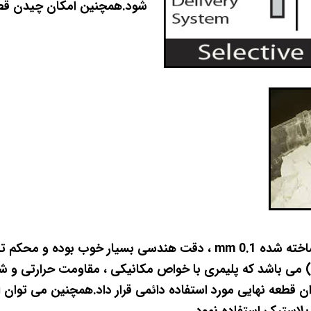
شود.همچنین امکان چیدن قطع
ضخامت هر لايه 150 ميکرون ، دقت ابعادی نمونه ساخته شده mm 0.1 ، د
قطعات ساخته شده در اين روش پودر پلی آمید (PA) می باشد که پلیمری با خواص مکانیکی 
نوان قطعه نهایی مورد استفاده دائمی قرار داد.همچنین می توا