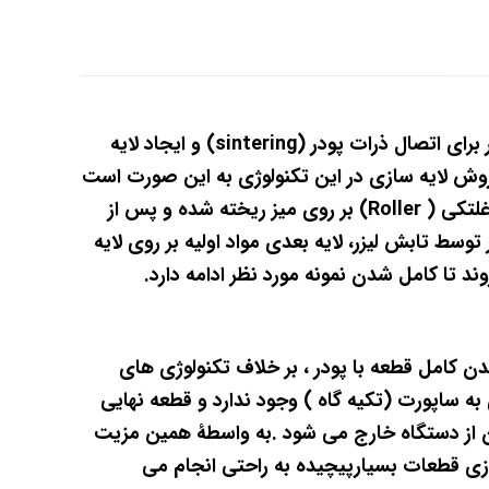
در اين روش از انرژی اشعه لیزر برای اتصال ذرات پودر (sintering) و ایجاد لایه
وش لایه سازی در این تکنولوژی به این صورت است
که ابتدا لایه ای از پودر توسط غلتکی ( Roller) بر روی میز ریخته شده و پس از
توسط تابش لیزر، لایه بعدی مواد اولیه بر روی لایه
ند تا کامل شدن نمونه مورد نظر ادامه دارد.
ن کامل قطعه با پودر ، بر خلاف تکنولوژی های
F و PolyJet نیازی به ساپورت (تکیه گاه ) وجود ندارد و قطعه نهایی
ن از دستگاه خارج می شود .به واسطۀ همین مزیت
زی قطعات بسیارپیچیده به راحتی انجام می