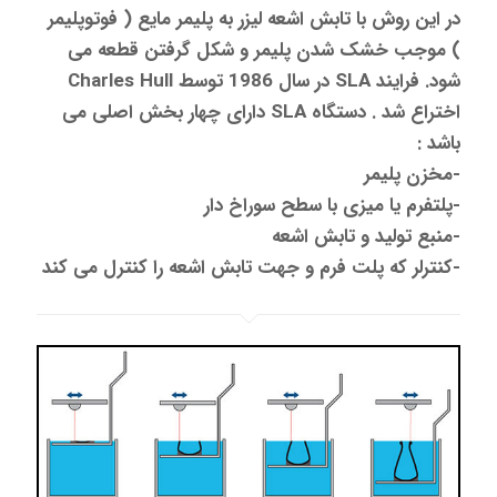
در اين روش با تابش اشعه لیزر به پلیمر مایع ( فوتوپلیمر
) موجب خشک شدن پلیمر و شکل گرفتن قطعه می
شود. فرایند SLA در سال 1986 توسط Charles Hull
اختراع شد . دستگاه SLA دارای چهار بخش اصلی می
باشد :
-مخزن پلیمر
-پلتفرم یا میزی با سطح سوراخ دار
-منبع تولید و تابش اشعه
-کنترلر که پلت فرم و جهت تابش اشعه را کنترل می کند