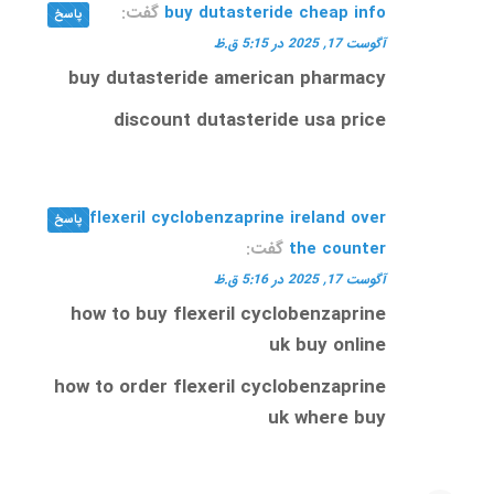
buy dutasteride cheap info
گفت:
پاسخ
آگوست 17, 2025 در 5:15 ق.ظ
buy dutasteride american pharmacy
discount dutasteride usa price
get flexeril cyclobenzaprine ireland over
پاسخ
the counter
گفت:
آگوست 17, 2025 در 5:16 ق.ظ
how to buy flexeril cyclobenzaprine
uk buy online
how to order flexeril cyclobenzaprine
uk where buy