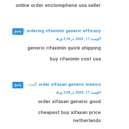
online order enclomiphene usa seller
ordering rifaximin generic efficacy
گفت:
پاسخ
آگوست 17, 2025 در 2:18 ق.ظ
generic rifaximin quick shipping
buy rifaximin cost usa
order xifaxan generic mexico
گفت:
پاسخ
آگوست 17, 2025 در 2:28 ق.ظ
order xifaxan generic good
cheapest buy xifaxan price
netherlands