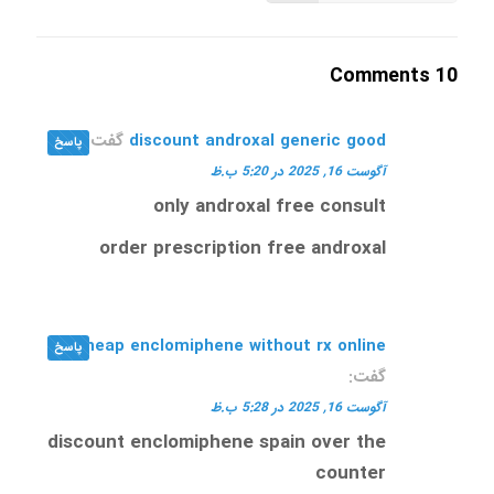
10 Comments
discount androxal generic good
گفت:
پاسخ
آگوست 16, 2025 در 5:20 ب.ظ
only androxal free consult
order prescription free androxal
cheap enclomiphene without rx online
پاسخ
گفت:
آگوست 16, 2025 در 5:28 ب.ظ
discount enclomiphene spain over the
counter