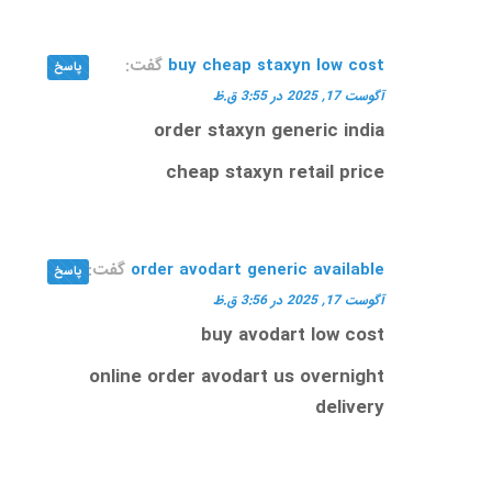
buy cheap staxyn low cost
گفت:
پاسخ
آگوست 17, 2025 در 3:55 ق.ظ
order staxyn generic india
cheap staxyn retail price
order avodart generic available
گفت:
پاسخ
آگوست 17, 2025 در 3:56 ق.ظ
buy avodart low cost
online order avodart us overnight
delivery