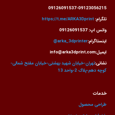
09126091537-09123056215
تلگرام:
https://t.me/ARKA3Dprint
واتس اپ: 09126091537
اینستاگرام:
arka_3dprinter@
ایمیل:info@arka3dprint.com
نشانی:
تهران-خیابان شهید بهشتی-خیابان مفتح شمالی-
کوچه دهم-پلاک 2-واحد 13
خدمات
طراحی محصول