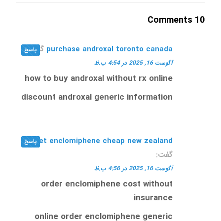
10 Comments
purchase androxal toronto canada
گفت:
پاسخ
آگوست 16, 2025 در 4:54 ب.ظ
how to buy androxal without rx online
discount androxal generic information
get enclomiphene cheap new zealand
پاسخ
گفت:
آگوست 16, 2025 در 4:56 ب.ظ
order enclomiphene cost without
insurance
online order enclomiphene generic