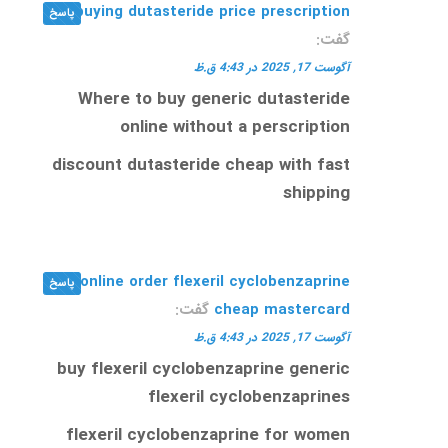
buying dutasteride price prescription
پاسخ
گفت:
آگوست 17, 2025 در 4:43 ق.ظ
Where to buy generic dutasteride
online without a perscription
discount dutasteride cheap with fast
shipping
online order flexeril cyclobenzaprine
پاسخ
cheap mastercard
گفت:
آگوست 17, 2025 در 4:43 ق.ظ
buy flexeril cyclobenzaprine generic
flexeril cyclobenzaprines
flexeril cyclobenzaprine for women