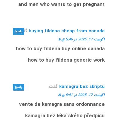
and men who wants to get pregnant
buying fildena cheap from canada
گفت:
پاسخ
آگوست 17, 2025 در 5:46 ق.ظ
how to buy fildena buy online canada
how to buy fildena generic work
kamagra bez skriptu
گفت:
پاسخ
آگوست 17, 2025 در 6:41 ق.ظ
vente de kamagra sans ordonnance
kamagra bez lékařského předpisu