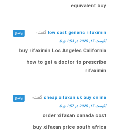
equivalent buy
low cost generic rifaximin
گفت:
پاسخ
آگوست 17, 2025 در 1:53 ق.ظ
buy rifaximin Los Angeles California
how to get a doctor to prescribe
rifaximin
cheap xifaxan uk buy online
گفت:
پاسخ
آگوست 17, 2025 در 1:57 ق.ظ
order xifaxan canada cost
buy xifaxan price south africa