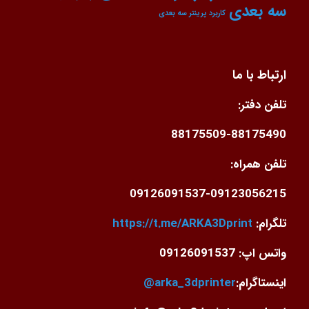
سه بعدی
کاربرد پرینتر سه بعدی
ارتباط با ما
تلفن دفتر:
88175509-88175490
تلفن همراه:
09126091537-09123056215
تلگرام:
https://t.me/ARKA3Dprint
واتس اپ: 09126091537
اینستاگرام:
arka_3dprinter@