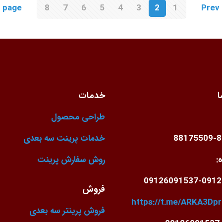
 page
8
7
6
5
4
3
2
1
Prev
ا
خدمات
طراحی محصول
88175509-
خدمات پرینت سه بعدی
:
روش سفارش پرینت
09126091537-0912
فروش
https://t.me/ARKA3Dpr
فروش پرینتر سه بعدی