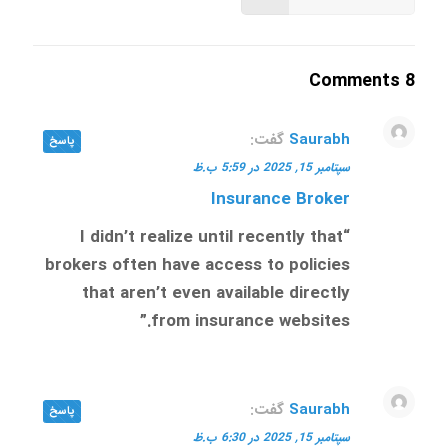
8 Comments
Saurabh
گفت:
پاسخ
سپتامبر 15, 2025 در 5:59 ب.ظ
Insurance Broker
“I didn’t realize until recently that
brokers often have access to policies
that aren’t even available directly
from insurance websites.”
Saurabh
گفت:
پاسخ
سپتامبر 15, 2025 در 6:30 ب.ظ