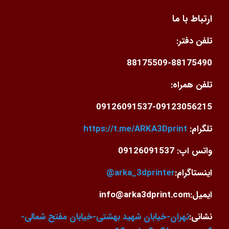
ارتباط با ما
تلفن دفتر:
88175509-88175490
تلفن همراه:
09126091537-09123056215
تلگرام:
https://t.me/ARKA3Dprint
واتس اپ: 09126091537
اینستاگرام:
arka_3dprinter@
ایمیل:info@arka3dprint.com
نشانی:
تهران-خیابان شهید بهشتی-خیابان مفتح شمالی-