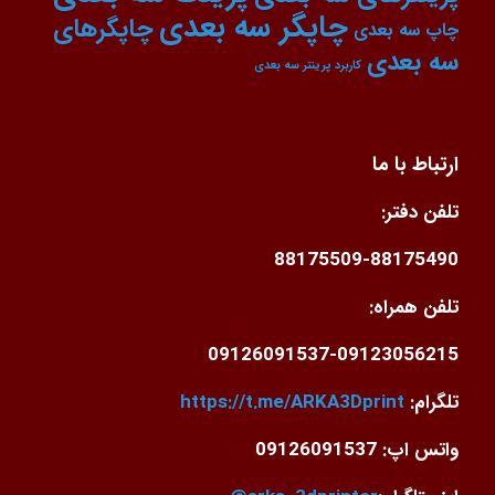
چاپگر سه بعدی
چاپگرهای
چاپ سه بعدی
سه بعدی
کاربرد پرینتر سه بعدی
ارتباط با ما
تلفن دفتر:
88175509-88175490
تلفن همراه:
09126091537-09123056215
تلگرام:
https://t.me/ARKA3Dprint
واتس اپ: 09126091537